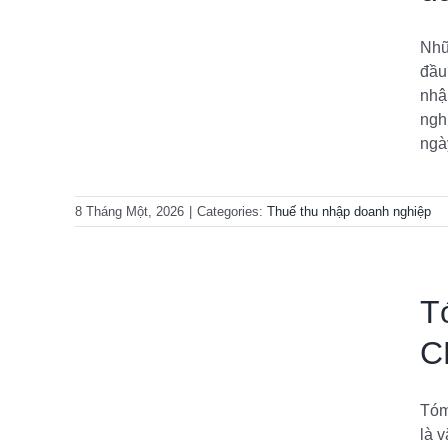
ầu?
Nhữ
iệp
đầu
nhậ
ngh
ngày
8 Tháng Một, 2026
|
Categories:
Thuế thu nhập doanh nghiệp
T
C
Tóm
/NĐ-CP
là 
iệp