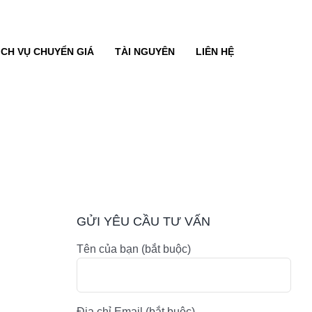
ỊCH VỤ CHUYỂN GIÁ
TÀI NGUYÊN
LIÊN HỆ
GỬI YÊU CẦU TƯ VẤN
Tên của bạn (bắt buộc)
Địa chỉ Email (bắt buộc)