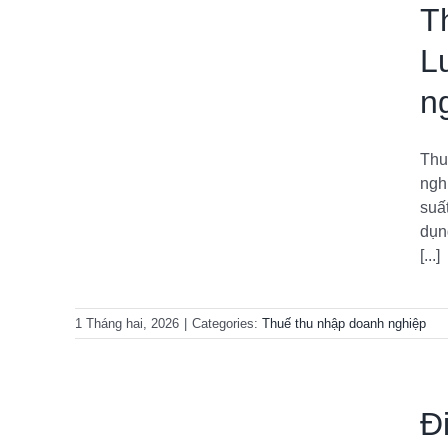
T
L
n
o Luật
 2025?
Thu
iệp
ngh
suấ
dụn
[...]
1 Tháng hai, 2026
|
Categories:
Thuế thu nhập doanh nghiệp
Đ