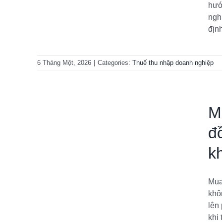
hướ
ngh
định
6 Tháng Một, 2026
|
Categories:
Thuế thu nhập doanh nghiệp
M
đ
ệu đồng
k
g dùng
Mua
khô
iệp
lên
khi 