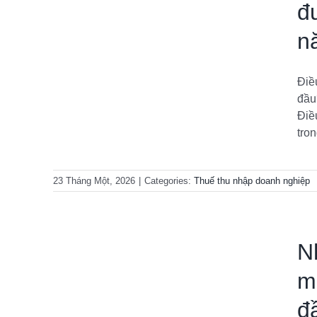
đ
n
 được
 đầu?
Điề
iệp
đầu
Điề
tron
23 Tháng Một, 2026
|
Categories:
Thuế thu nhập doanh nghiệp
N
m
đ
c miễn