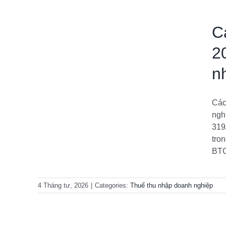
C
2
n
26/TT-
nghiệp
Các
iệp
ngh
319
tro
BTC
4 Tháng tư, 2026
|
Categories:
Thuế thu nhập doanh nghiệp