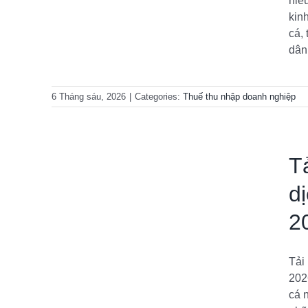
hiể
kin
iệp
cá,
dân
6 Tháng sáu, 2026
|
Categories:
Thuế thu nhập doanh nghiệp
T
d
a dịch
2
26 mới
Tải
202
iệp
cá 