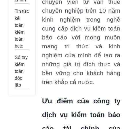
chuyên viên tư vấn thuế
chuyên nghiệp trên 10 năm
Tin tức
kế
kinh nghiệm trong nghề
toán
cung cấp dịch vụ kiểm toán
kiểm
báo cáo với mong muốn
toán
mang tri thức và kinh
bctc
nghiệm của mình để tạo ra
Sổ tay
những giá trị đích thực và
kiểm
toán
bền vững cho khách hàng
độc
trên khắp cả nước.
lập
Ưu điểm của công ty
dịch vụ kiểm toán báo
cáo tài chính của