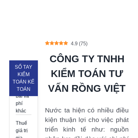
4.9
(
75
)
CÔNG TY TNHH
SỔ TAY
KIỂM TOÁN TƯ
KIỂM
Lệ phí
TOÁN KẾ
VẤN RỒNG VIỆT
môn
TOÁN
bài và
phí
Nước ta hiện có nhiều điều
khác
kiện thuận lợi cho việc phát
Thuế
triển kinh tế như: nguồn
giá trị
gia