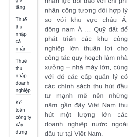
nhân lực dồi dào với chi phí
tăng
nhân công tương đối hợp lý
so với khu vực châu Á,
Thuế
thu
đông nam Á … Quỹ đất để
nhập
phát triển các khu công
cá
nghiệp lớn thuận lợi cho
nhân
công tác quy hoạch làm nhà
Thuế
xưởng – nhà máy lớn, cùng
thu
nhập
với đó các cấp quản lý có
doanh
các chính sách thu hút đầu
nghiệp
tư mạnh mẽ nên những
Kế
năm gần đây Việt Nam thu
toán
hút một lượng lớn các
công ty
doanh nghiệp nước ngoài
xây
dựng
đầu tư tại Việt Nam.