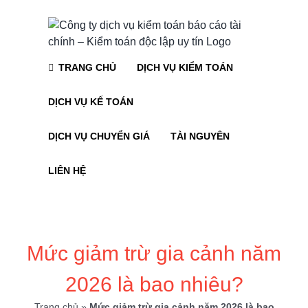
Skip
to
content
TRANG CHỦ
DỊCH VỤ KIỂM TOÁN
DỊCH VỤ KẾ TOÁN
DỊCH VỤ CHUYỂN GIÁ
TÀI NGUYÊN
LIÊN HỆ
Mức giảm trừ gia cảnh năm
2026 là bao nhiêu?
Trang chủ
»
Mức giảm trừ gia cảnh năm 2026 là bao