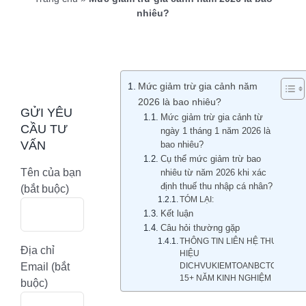
nhiêu?
Mức giảm trừ gia cảnh năm
2026 là bao nhiêu?
GỬI YÊU
Mức giảm trừ gia cảnh từ
CẦU TƯ
ngày 1 tháng 1 năm 2026 là
VẤN
bao nhiêu?
Cụ thể mức giảm trừ bao
Tên của bạn
nhiêu từ năm 2026 khi xác
định thuế thu nhập cá nhân?
(bắt buộc)
TÓM LẠI:
Kết luận
Câu hỏi thường gặp
THÔNG TIN LIÊN HỆ THƯƠNG
Địa chỉ
HIỆU
Email (bắt
DICHVUKIEMTOANBCTC.COM
15+ NĂM KINH NGHIỆM
buộc)