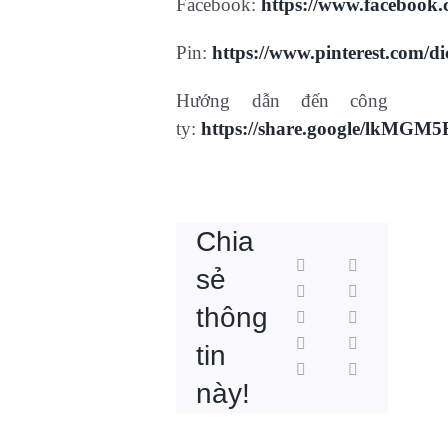
Facebook:
https://www.facebook
Pin:
https://www.pinterest.com/d
Hướng dẫn đến công
ty:
https://share.google/lkMG
Công
Chia
ty
Chiết
sẻ
liên
khấu
thông
kết
Bảng
thương
Phương
tin
là
lương
mại
pháp
này!
gì?
không
có
hạch
So
Cách
có