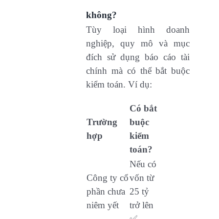
không?
Tùy loại hình doanh
nghiệp, quy mô và mục
đích sử dụng báo cáo tài
chính mà có thể bắt buộc
kiểm toán. Ví dụ:
Có bắt
Trường
buộc
hợp
kiểm
toán?
Nếu có
Công ty cổ
vốn từ
phần chưa
25 tỷ
niêm yết
trở lên
✅