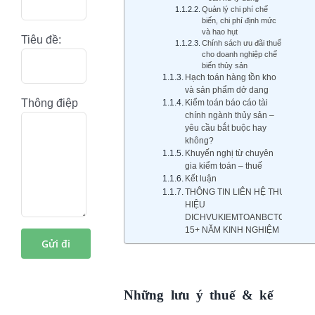
Quản lý chi phí chế
biến, chi phí định mức
và hao hụt
Tiêu đề:
Chính sách ưu đãi thuế
cho doanh nghiệp chế
biến thủy sản
Hạch toán hàng tồn kho
và sản phẩm dở dang
Thông điệp
Kiểm toán báo cáo tài
chính ngành thủy sản –
yêu cầu bắt buộc hay
không?
Khuyến nghị từ chuyên
gia kiểm toán – thuế
Kết luận
THÔNG TIN LIÊN HỆ THƯƠNG
HIỆU
DICHVUKIEMTOANBCTC.COM
15+ NĂM KINH NGHIỆM
Những lưu ý thuế & kế