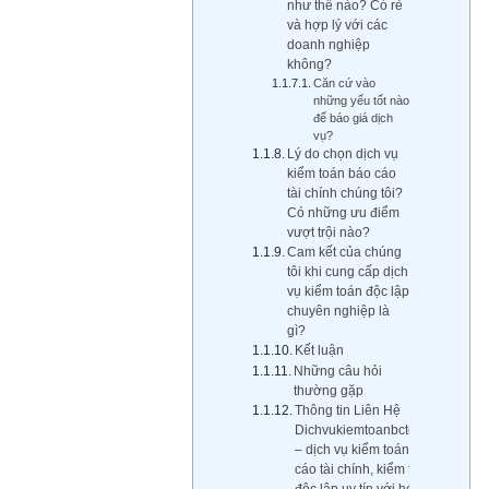
như thế nào? Có rẻ
và hợp lý với các
doanh nghiệp
không?
Căn cứ vào
những yếu tốt nào
để báo giá dịch
vụ?
Lý do chọn dịch vụ
kiểm toán báo cáo
tài chính chúng tôi?
Có những ưu điểm
vượt trội nào?
Cam kết của chúng
tôi khi cung cấp dịch
vụ kiểm toán độc lập
chuyên nghiệp là
gì?
Kết luận
Những câu hỏi
thường gặp
Thông tin Liên Hệ
Dichvukiemtoanbctc.com
– dịch vụ kiểm toán báo
cáo tài chính, kiểm toán
độc lập uy tín với hơn 15