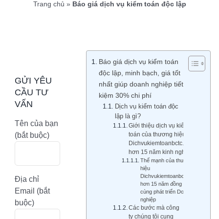
Trang chủ
»
Báo giá dịch vụ kiểm toán độc lập
Báo giá dịch vụ kiểm toán
độc lập, minh bạch, giá tốt
GỬI YÊU
nhất giúp doanh nghiệp tiết
CẦU TƯ
kiệm 30% chi phí
VẤN
Dịch vụ kiểm toán độc
lập là gì?
Tên của bạn
Giới thiệu dịch vụ kiểm
(bắt buộc)
toán của thương hiệu
Dichvukiemtoanbctc.com
hơn 15 năm kinh nghiệm
Thế mạnh của thương
hiệu
Dichvukiemtoanbctc.com
Địa chỉ
hơn 15 năm đồng hành
Email (bắt
cùng phát triển Doanh
nghiệp
buộc)
Các bước mà công
ty chúng tôi cung