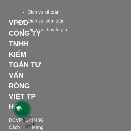
năm
xuất
99
nghiệp
Dịch vụ kế toán
2026
khẩu
Dịch vụ kiểm toán
mới
VPĐD
và
Dịch vụ chuyển giá
CÔNG TY
nhất
bán
TNHH
trong
KIỂM
nước
TOÁN TƯ
VẤN
RỒNG
VIỆT TP
HCM
ĐCVP:
521/48G
Cách Mạng