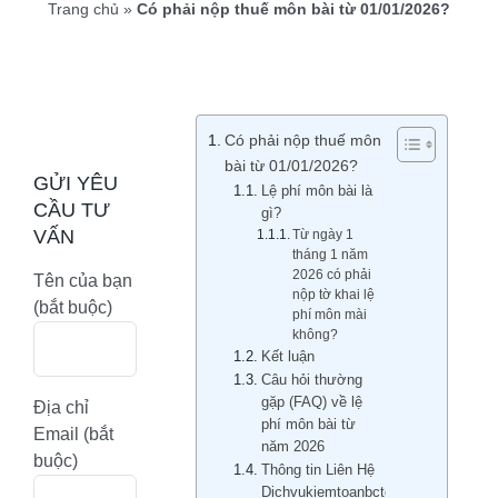
Trang chủ
»
Có phải nộp thuế môn bài từ 01/01/2026?
Có phải nộp thuế môn
bài từ 01/01/2026?
GỬI YÊU
Lệ phí môn bài là
CẦU TƯ
gì?
VẤN
Từ ngày 1
tháng 1 năm
2026 có phải
Tên của bạn
nộp tờ khai lệ
(bắt buộc)
phí môn mài
không?
Kết luận
Câu hỏi thường
gặp (FAQ) về lệ
Địa chỉ
phí môn bài từ
Email (bắt
năm 2026
buộc)
Thông tin Liên Hệ
Dichvukiemtoanbctc.com