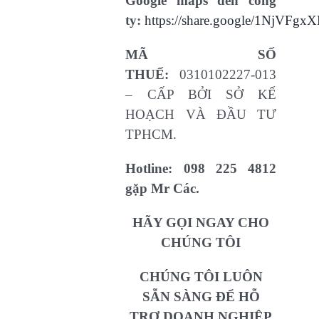
Google maps đến công
ty:
https://share.google/1NjVF
MÃ SỐ
THUẾ:
0310102227-013
– CẤP BỞI SỞ KẾ
HOẠCH VÀ ĐẦU TƯ
TPHCM.
Hotline:
098 225 4812
gặp Mr Các.
HÃY GỌI NGAY CHO
CHÚNG TÔI
CHÚNG TÔI LUÔN
SẴN SÀNG ĐỂ HỖ
TRỢ DOANH NGHIỆP