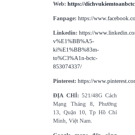
Web:
https://dichvukiemtoanbct
Fanpage:
https://www.facebook.c
Linkedin:
https://www.linkedin
v%E1%BB%A5-
ki%E1%BB%83m-
to%C3%A1n-bctc-
853074337/
Pinterest:
https://www.pinterest.c
ĐỊA CHỈ:
521/48G Cách
Mạng Tháng 8, Phường
13, Quận 10, Tp Hồ Chí
Minh, Việt Nam.