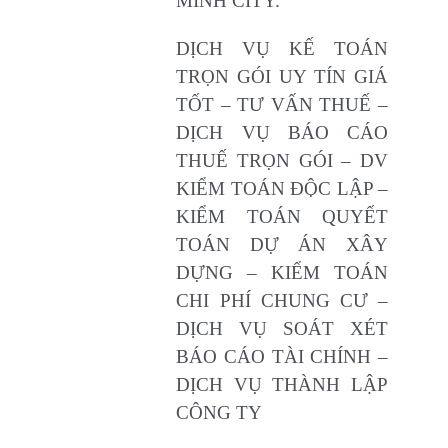
MINH CITY.
DỊCH VỤ KẾ TOÁN
TRỌN GÓI UY TÍN GIÁ
TỐT – TƯ VẤN THUẾ –
DỊCH VỤ BÁO CÁO
THUẾ TRỌN GÓI – DV
KIỂM TOÁN ĐỘC LẬP –
KIỂM TOÁN QUYẾT
TOÁN DỰ ÁN XÂY
DỰNG – KIỂM TOÁN
CHI PHÍ CHUNG CƯ –
DỊCH VỤ SOÁT XÉT
BÁO CÁO TÀI CHÍNH –
DỊCH VỤ THÀNH LẬP
CÔNG TY