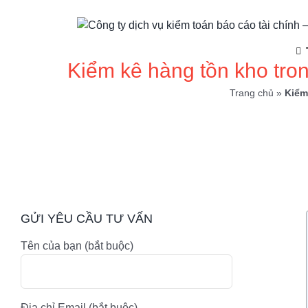
Skip
to
content
Kiểm kê hàng tồn kho tron
Trang chủ
»
Kiểm
GỬI YÊU CẦU TƯ VẤN
Tên của bạn (bắt buộc)
Địa chỉ Email (bắt buộc)