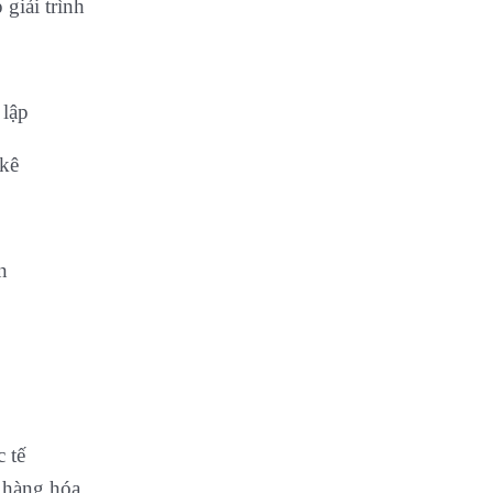
giải trình
 lập
 kê
n
 tế
n hàng hóa