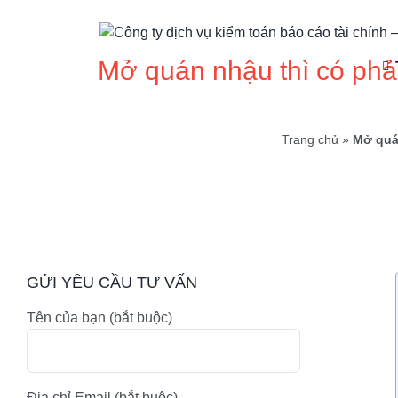
Skip
to
content
Mở quán nhậu thì có phả
Trang chủ
»
Mở quá
GỬI YÊU CẦU TƯ VẤN
Tên của bạn (bắt buộc)
Địa chỉ Email (bắt buộc)