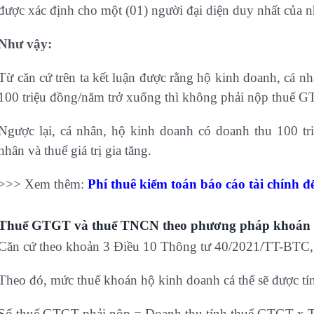
được xác định cho một (01) người đại diện duy nhất của n
Như vậy:
Từ căn cứ trên ta kết luận được rằng hộ kinh doanh, cá 
100 triệu đồng/năm trở xuống thì không phải nộp thuế 
Ngược lại, cá nhân, hộ kinh doanh có doanh thu 100 tr
nhân và thuế giá trị gia tăng.
>>> Xem thêm:
Phí thuê kiểm toán báo cáo tài chính 
Thuế GTGT và thuế TNCN theo phương pháp khoán t
Căn cứ theo khoản 3 Điều 10 Thông tư 40/2021/TT-BTC, v
Theo đó, mức thuế khoán hộ kinh doanh cá thể sẽ được tín
Số thuế GTGT phải nộp = Doanh thu tính thuế GTGT x 