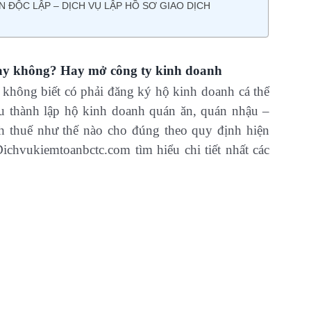
N ĐỘC LẬP – DỊCH VỤ LẬP HỒ SƠ GIAO DỊCH
hay không? Hay mở công ty kinh doanh
hông biết có phải đăng ký hộ kinh doanh cá thể
u thành lập hộ kinh doanh quán ăn, quán nhậu –
nh thuế như thế nào cho đúng theo quy định hiện
chvukiemtoanbctc.com tìm hiểu chi tiết nhất các