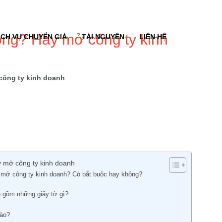
ông? Hay mở công ty kinh
ỊCH VỤ CHUYỂN GIÁ
TÀI NGUYÊN
LIÊN HỆ
công ty kinh doanh
y mở công ty kinh doanh
y mở công ty kinh doanh? Có bắt buộc hay không?
h gồm những giấy tờ gì?
ào?