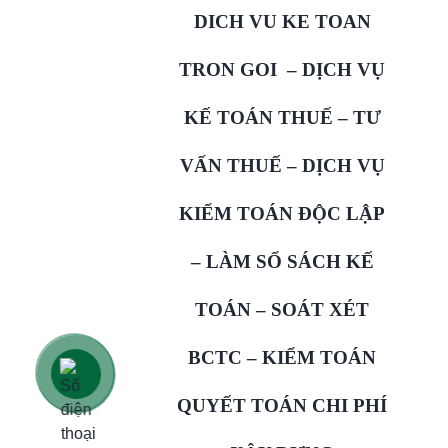
DICH VU KE TOAN
TRON GOI – DỊCH VỤ
KẾ TOÁN THUẾ – TƯ
VẤN THUẾ – DỊCH VỤ
KIỂM TOÁN ĐỘC LẬP
– LÀM SỔ SÁCH KẾ
TOÁN – SOÁT XÉT
BCTC – KIỂM TOÁN
QUYẾT TOÁN CHI PHÍ