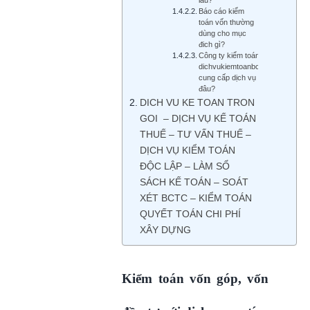
Báo cáo kiểm
toán vốn thường
dùng cho mục
đich gì?
Công ty kiểm toán
dichvukiemtoanbctc.com
cung cấp dịch vụ ở
đâu?
DICH VU KE TOAN TRON
GOI – DỊCH VỤ KẾ TOÁN
THUẾ – TƯ VẤN THUẾ –
DỊCH VỤ KIỂM TOÁN
ĐỘC LẬP – LÀM SỔ
SÁCH KẾ TOÁN – SOÁT
XÉT BCTC – KIỂM TOÁN
QUYẾT TOÁN CHI PHÍ
XÂY DỰNG
Kiểm toán vốn góp, vốn