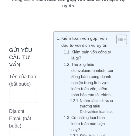
uy tín
Kiểm toán vốn góp, vốn
đầu tư với dịch vụ uy tín
GỬI YÊU
Kiểm toán vốn công ty
CẦU TƯ
là gì?
VẤN
Thương hiệu
dichvukiemtoanbctc.com
Tên của bạn
đồng hành cùng doanh
nghiệp trong lĩnh vực
(bắt buộc)
kiểm toán vốn, kiểm
toán báo cáo tài chính
Nhóm các dịch vụ của
thương hiệu
Địa chỉ
Dichvukiemtoanbctc.com
Có những loại hình
Email (bắt
kiểm toán nào hiện
buộc)
nay?
Kiểm toán hoạt