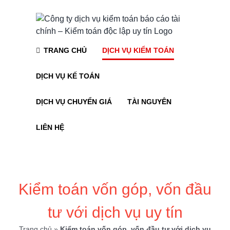
Skip
to
content
TRANG CHỦ
DỊCH VỤ KIỂM TOÁN
DỊCH VỤ KẾ TOÁN
DỊCH VỤ CHUYỂN GIÁ
TÀI NGUYÊN
LIÊN HỆ
Kiểm toán vốn góp, vốn đầu
tư với dịch vụ uy tín
Trang chủ
»
Kiểm toán vốn góp, vốn đầu tư với dịch vụ