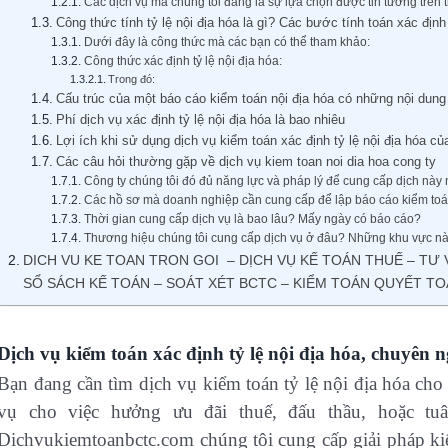
Các dịch vụ mà chúng tôi đang là sự lựa chọn được tin tưởng trên t
Công thức tính tỷ lệ nội địa hóa là gì? Các bước tính toán xác định
Dưới đây là công thức mà các bạn có thể tham khảo:
Công thức xác định tỷ lệ nội địa hóa:
Trong đó:
Cấu trúc của một báo cáo kiểm toán nội địa hóa có những nội dung
Phí dịch vụ xác định tỷ lệ nội địa hóa là bao nhiêu
Lợi ích khi sử dụng dịch vụ kiểm toán xác định tỷ lệ nội địa hóa củ
Các câu hỏi thường gặp về dịch vụ kiem toan noi dia hoa cong ty
Công ty chúng tôi đó đủ năng lực và pháp lý để cung cấp dịch này
Các hồ sơ mà doanh nghiệp cần cung cấp để lập báo cáo kiểm toán 
Thời gian cung cấp dịch vụ là bao lâu? Mấy ngày có báo cáo?
Thương hiệu chúng tôi cung cấp dịch vụ ở đâu? Những khu vực n
DICH VU KE TOAN TRON GOI – DỊCH VỤ KẾ TOÁN THUẾ – TƯ 
SỔ SÁCH KẾ TOÁN – SOÁT XÉT BCTC – KIỂM TOÁN QUYẾT TO
Dịch vụ kiểm toán xác định tỷ lệ nội địa hóa, chuyên n
Bạn đang cần tìm dịch vụ kiểm toán tỷ lệ nội địa hóa ch
vụ cho việc hưởng ưu đãi thuế, đấu thầu, hoặc t
Dichvukiemtoanbctc.com chúng tôi cung cấp giải pháp ki