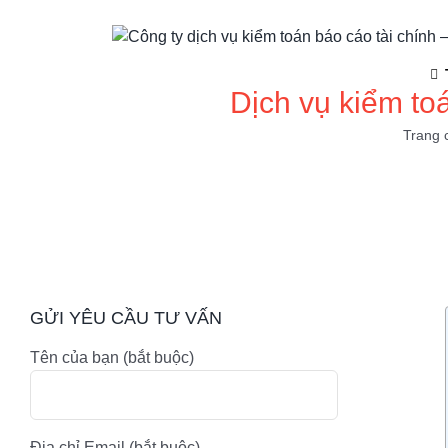
Skip
to
content
Dịch vụ kiểm toá
Trang 
GỬI YÊU CẦU TƯ VẤN
Tên của bạn (bắt buộc)
Địa chỉ Email (bắt buộc)