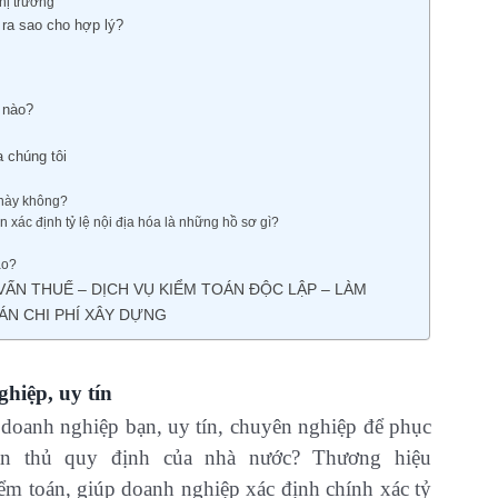
hị trường
 ra sao cho hợp lý?
 nào?
a chúng tôi
 này không?
xác định tỷ lệ nội địa hóa là những hồ sơ gì?
ào?
VẤN THUẾ – DỊCH VỤ KIỂM TOÁN ĐỘC LẬP – LÀM
ÁN CHI PHÍ XÂY DỰNG
ghiệp, uy tín
o doanh nghiệp bạn, uy tín, chuyên nghiệp để phục
uân thủ quy định của nhà nước? Thương hiệu
ểm toán, giúp doanh nghiệp xác định chính xác tỷ