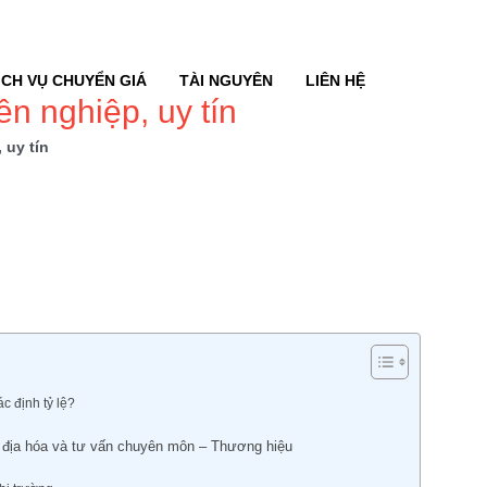
ỊCH VỤ CHUYỂN GIÁ
TÀI NGUYÊN
LIÊN HỆ
ên nghiệp, uy tín
 uy tín
ác định tỷ lệ?
ội địa hóa và tư vấn chuyên môn – Thương hiệu