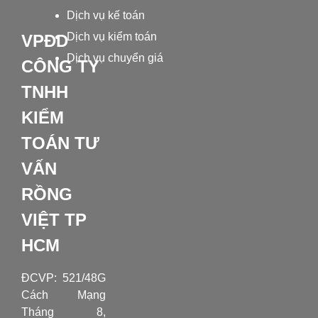
Tìm
toán
Dịch vụ kế toán
xe
có
khoán
Dịch vụ kiểm toán
hiểu
viên
VPĐD
và
đúng
có
Dịch vụ chuyển giá
CÔNG TY
cùng
tìm
hành
không
đúng
TNHH
chuyên
hiểu
trình
không?
KIỂM
gia
từ
TOÁN TƯ
A-
VẤN
Z
RỒNG
VIỆT TP
HCM
ĐCVP:
521/48G
Cách Mạng
Tháng 8,