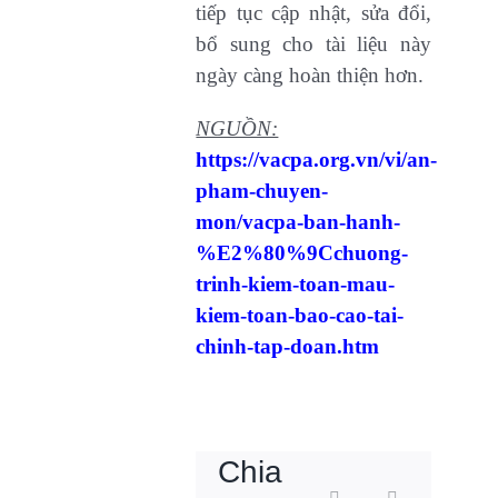
tiếp tục cập nhật, sửa đổi,
bổ sung cho tài liệu này
ngày càng hoàn thiện hơn.
NGUỒN:
https://vacpa.org.vn/vi/an-
pham-chuyen-
mon/vacpa-ban-hanh-
%E2%80%9Cchuong-
trinh-kiem-toan-mau-
kiem-toan-bao-cao-tai-
chinh-tap-doan.htm
Dịch
Chia