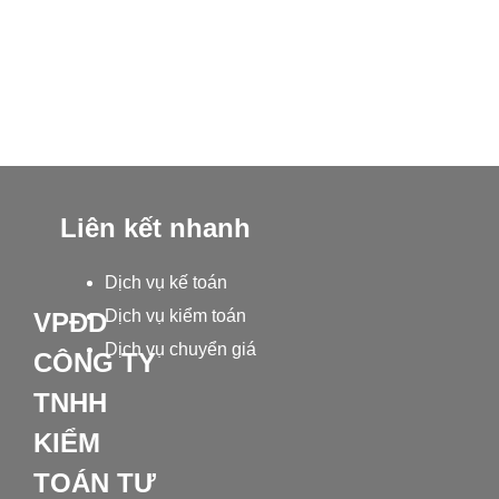
những vấn đề kế toán
cần lưu ý
Liên kết nhanh
Dịch vụ kế toán
Dịch vụ kiểm toán
VPĐD
Dịch vụ chuyển giá
CÔNG TY
TNHH
KIỂM
TOÁN TƯ