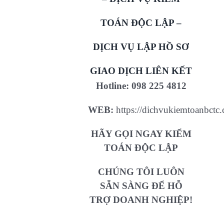
TOÁN ĐỘC LẬP –
DỊCH VỤ LẬP HỒ SƠ
GIAO DỊCH LIÊN KẾT
Hotline:
098 225 4812
WEB:
https://dichvukiemtoanbctc
HÃY GỌI NGAY KIỂM
TOÁN ĐỘC LẬP
CHÚNG TÔI LUÔN
SẴN SÀNG ĐỂ HỖ
TRỢ DOANH NGHIỆP!