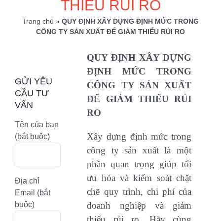
THIỂU RỦI RO
Trang chủ
»
QUY ĐỊNH XÂY DỰNG ĐỊNH MỨC TRONG
CÔNG TY SẢN XUẤT ĐỂ GIẢM THIỂU RỦI RO
QUY ĐỊNH XÂY DỰNG
ĐỊNH MỨC TRONG
GỬI YÊU
CÔNG TY SẢN XUẤT
CẦU TƯ
ĐỂ GIẢM THIỂU RỦI
VẤN
RO
Tên của bạn
Xây dựng định mức trong
(bắt buộc)
công ty sản xuất là một
phần quan trọng giúp tối
ưu hóa và kiểm soát chặt
Địa chỉ
chẽ quy trình, chi phí của
Email (bắt
buộc)
doanh nghiệp và giảm
thiểu rủi ro. Hãy cùng