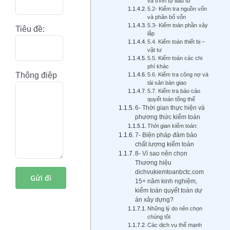
và trình tự đầu tư
5.2- Kiểm tra nguồn vốn
và phân bổ vốn
5.3- Kiểm toán phần xây
Tiêu đề:
lắp
5.4. Kiểm toán thiết bị –
vật tư
5.5. Kiểm toán các chi
phí khác
Thông điệp
5.6. Kiểm tra công nợ và
tài sản bàn giao
5.7. Kiểm tra báo cáo
quyết toán tổng thể
6- Thời gian thực hiện và
phương thức kiểm toán
Thời gian kiểm toán:
7- Biện pháp đảm bảo
chất lượng kiểm toán
8- Vì sao nên chọn
Thương hiệu
dichvukiemtoanbctc.com
15+ năm kinh nghiệm,
kiểm toán quyết toán dự
án xây dựng?
Những lý do nên chọn
chúng tôi:
Các dịch vụ thế mạnh