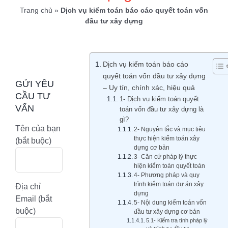
Trang chủ
»
Dịch vụ kiểm toán báo cáo quyết toán vốn
đầu tư xây dựng
Dịch vụ kiểm toán báo cáo
quyết toán vốn đầu tư xây dựng
GỬI YÊU
– Uy tín, chính xác, hiệu quả
CẦU TƯ
1- Dịch vụ kiểm toán quyết
VẤN
toán vốn đầu tư xây dựng là
gì?
Tên của bạn
2- Nguyên tắc và mục tiêu
thực hiện kiểm toán xây
(bắt buộc)
dựng cơ bản
3- Căn cứ pháp lý thực
hiện kiểm toán quyết toán
4- Phương pháp và quy
trình kiểm toán dự án xây
Địa chỉ
dựng
Email (bắt
5- Nội dung kiểm toán vốn
buộc)
đầu tư xây dựng cơ bản
5.1- Kiểm tra tính pháp lý