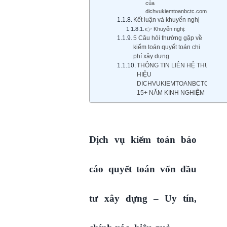
của
dichvukiemtoanbctc.com
Kết luận và khuyến nghị
👉 Khuyến nghị:
5 Câu hỏi thường gặp về
kiểm toán quyết toán chi
phí xây dựng
THÔNG TIN LIÊN HỆ THƯƠNG
HIỆU
DICHVUKIEMTOANBCTC.COM
15+ NĂM KINH NGHIỆM
Dịch vụ kiểm toán báo
cáo quyết toán vốn đầu
tư xây dựng – Uy tín,