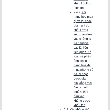
khấu trừ, thực
hiện ghi:
Khi
hàng hóa mua
bị trả lại hoặc
giảm giá do
chất lượng
kém, cần dựa
vào chứng từ
trả hàng và
các tài liệu
liên quan. Kế
toán sẽ phản
ánh giá trị
hàng hóa đã
mua nhưng đã
trả lại hoặc
được giảm
giá, đồng thời
điều chỉnh
thuế GTGT
đầu vào
không được
khấu trừ:
Khi không thể