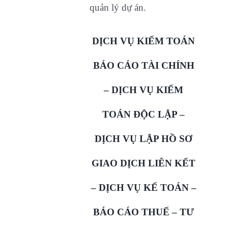
quản lý dự án.
DỊCH VỤ KIỂM TOÁN
BÁO CÁO TÀI CHÍNH
– DỊCH VỤ KIỂM
TOÁN ĐỘC LẬP –
DỊCH VỤ LẬP HỒ SƠ
GIAO DỊCH LIÊN KẾT
– DỊCH VỤ KẾ TOÁN –
BÁO CÁO THUẾ – TƯ