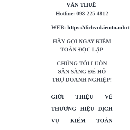
VẤN THUẾ
Hotline:
098 225 4812
WEB:
https://dichvukiemtoanbct
HÃY GỌI NGAY KIỂM
TOÁN ĐỘC LẬP
CHÚNG TÔI LUÔN
SẴN SÀNG ĐỂ HỖ
TRỢ DOANH NGHIỆP!
GIỚI THIỆU VỀ
THƯƠNG HIỆU DỊCH
VỤ KIỂM TOÁN