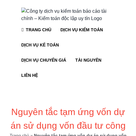
Skip
to
content
TRANG CHỦ
DỊCH VỤ KIỂM TOÁN
DỊCH VỤ KẾ TOÁN
DỊCH VỤ CHUYỂN GIÁ
TÀI NGUYÊN
LIÊN HỆ
Nguyên tắc tạm ứng vốn dự
án sử dụng vốn đầu tư công
Trang chủ
»
Nguyên tắc tạm ứng vốn dự án sử dụng vốn