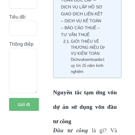
DỊCH VỤ LẬP HỒ SƠ
GIAO DỊCH LIÊN KẾT
Tiêu đề:
– DỊCH VỤ KẾ TOÁN
– BÁO CÁO THUẾ –
TƯ VẤN THUẾ
GIỚI THIỆU VỀ
Thông điệp
THƯƠNG HIỆU DỊCH
VỤ KIỂM TOÁN
Dichvukiemtoanbctc.com
uy tín 15 năm kinh
nghiệm
Nguyên tắc tạm ứng vốn
dự án sử dụng vốn đầu
tư công
Đầu tư công
là gì? Và