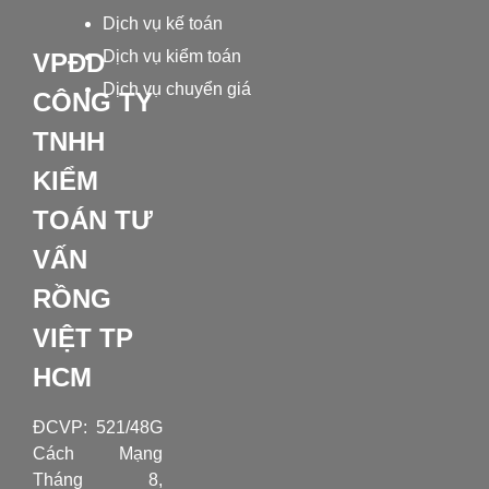
bằng
và
vấn
Dịch vụ kế toán
dung
vốn
Dịch vụ kiểm toán
được
đề
VPĐD
chính
đầu
Dịch vụ chuyển giá
CÔNG TY
quy
cần
tư
TNHH
định
biết
công
KIỂM
thế
TOÁN TƯ
nào?
VẤN
RỒNG
VIỆT TP
HCM
ĐCVP:
521/48G
Cách Mạng
Tháng 8,