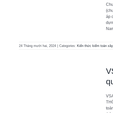
Chư
 cơ bản
(ch
áp 
dựn
Nam 
24 Tháng mười hai, 2024
|
Categories:
Kiến thức kiểm toán xâ
V
q
o quyết
VSA
TH
toá
 cơ bản