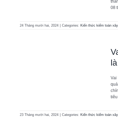
thà
08 t
24 Tháng mười hai, 2024
|
Categories:
Kiến thức kiểm toán xâ
V
là
Vai
 là gì
quá
 cơ bản
chí
tiêu
23 Tháng mười hai, 2024
|
Categories:
Kiến thức kiểm toán xâ