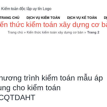
TRANG CHỦ
DỊCH VỤ KIỂM TOÁN
DỊCH VỤ KẾ TOÁN
D
iến thức kiểm toán xây dựng cơ b
Trang chủ
»
Kiến thức kiểm toán xây dựng cơ bản
»
Trang 2
hương trình kiểm toán mẫu áp
ụng cho kiểm toán
CQTDAHT