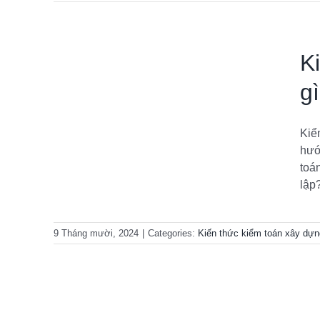
K
gì
Kiể
là gì
hướ
 cơ bản
toá
lập?
9 Tháng mười, 2024
|
Categories:
Kiến thức kiểm toán xây dự