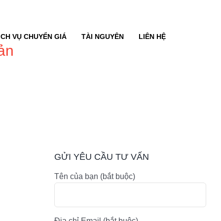
ỊCH VỤ CHUYỂN GIÁ
TÀI NGUYÊN
LIÊN HỆ
ản
GỬI YÊU CẦU TƯ VẤN
Tên của bạn (bắt buộc)
Địa chỉ Email (bắt buộc)