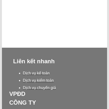
tín
phường
lập
hồ
vấn
tại
Sài
tại
sơ
thuế
An
Gòn
Bình
giao
quận
Giang
TP.HCM
Tân
dịch
Tân
TPHCM
liên
Phú
kết
HCM
Liên kết nhanh
trọn
gói
Dịch vụ kế toán
Dịch vụ kiểm toán
Dịch vụ chuyển giá
VPĐD
CÔNG TY