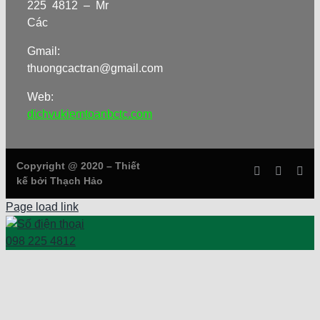
225 4812 – Mr
Các
Gmail:
thuongcactran@gmail.com
Web:
dichvukiemtoanbctc.com
Copyright @ 2020 – Thiết
kế bởi Thạch Hảo
Page load link
098 225 4812