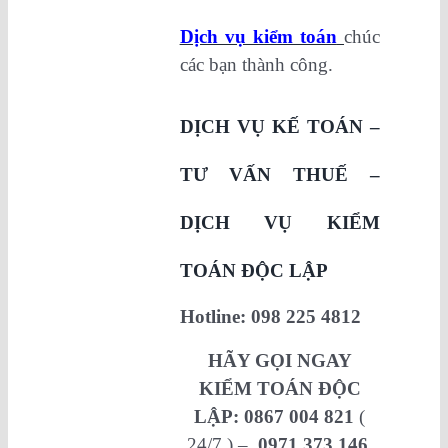
Dịch vụ kiểm toán
chúc
các bạn thành công.
DỊCH VỤ KẾ TOÁN –
TƯ VẤN THUẾ –
DỊCH VỤ KIỂM
TOÁN ĐỘC LẬP
Hotline:
098 225 4812
HÃY GỌI NGAY
KIỂM TOÁN ĐỘC
LẬP:
0867 004 821
(
24/7 ) –
0971 373 146
.