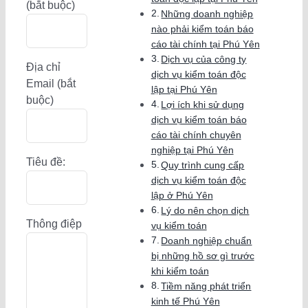
(bắt buộc)
Những doanh nghiệp
nào phải kiểm toán báo
cáo tài chính tại Phú Yên
Dịch vụ của công ty
Địa chỉ
dịch vụ kiểm toán độc
Email (bắt
lập tại Phú Yên
buộc)
Lợi ích khi sử dụng
dịch vụ kiểm toán báo
cáo tài chính chuyên
nghiệp tại Phú Yên
Tiêu đề:
Quy trình cung cấp
dịch vụ kiểm toán độc
lập ở Phú Yên
Lý do nên chọn dịch
Thông điệp
vụ kiểm toán
Doanh nghiệp chuẩn
bị những hồ sơ gì trước
khi kiểm toán
Tiềm năng phát triển
kinh tế Phú Yên