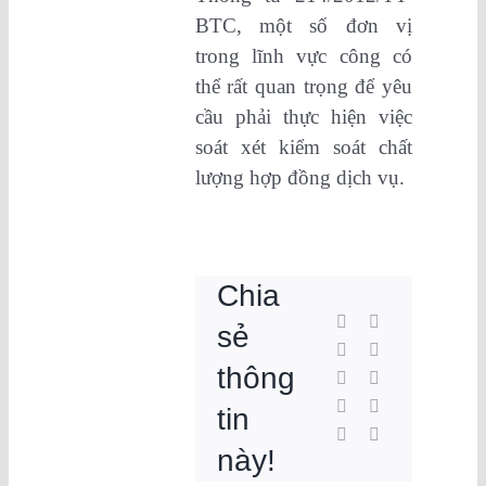
BTC, một số đơn vị
trong lĩnh vực công có
thể rất quan trọng để yêu
cầu phải thực hiện việc
soát xét kiểm soát chất
lượng hợp đồng dịch vụ.
Chia
sẻ
thông
tin
này!