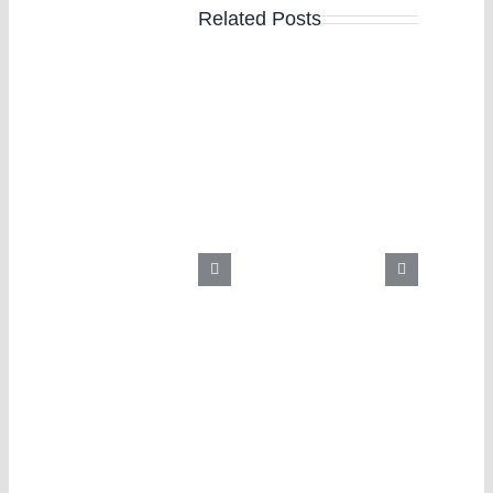
Related Posts
Chuẩn mực kiểm toán
Lịch sử phát triển
số 220 Kiểm soát chất
ngành kiểm toán Việt
lượng hoạt động kiểm
Nam
toán BCTC